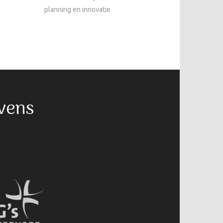
planning en innovatie
vens