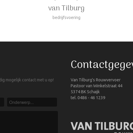
van Tilburg
bedrijfsvoering
Contactgege
ig mogelijk contact met u op!
Van Tilburg's Rouwvervoer
Pastoor van Winkelstraat 44
5374 BK Schaijk
tel. 0486 - 46 1239