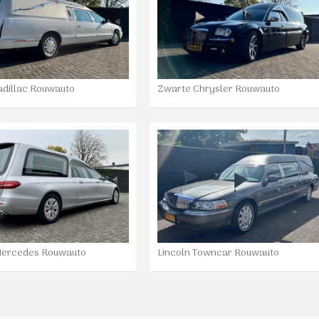
adillac Rouwauto
Zwarte Chrysler Rouwauto
 Mercedes Rouwauto
Lincoln Towncar Rouwauto