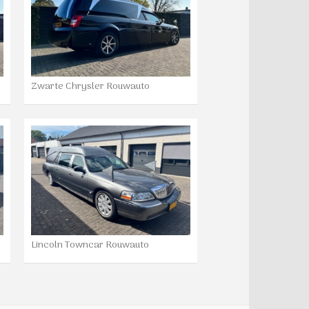
Zwarte Chrysler Rouwauto
Lincoln Towncar Rouwauto