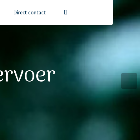
m
Direct contact
ervoer
gens
eel
am personeel,
nd.
lgauto’s.