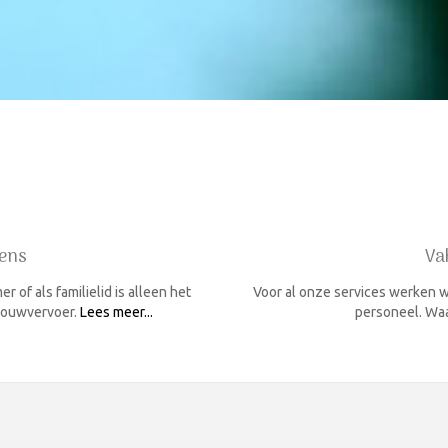
ens
Va
 of als familielid is alleen het
Voor al onze services werken w
 rouwvervoer.
Lees meer...
personeel. Waa