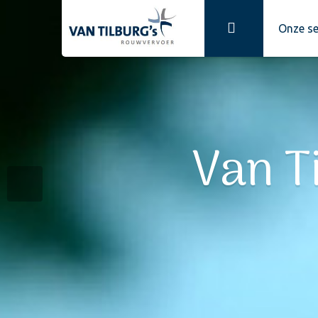
Onze se
Van T
Rou
Be
Van Tilburg'
Wi
Wij besc