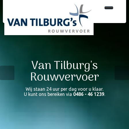
Home
Onze services
Ons wagenpark
Rouw- en volgwagens
Bekwaam personeel
Van Tilburg's
Onze partners
Rouwvervoer
Ons team
Wij verzorgen rouwvervoer door geheel Nederland.
Van Tilburg's Rouwservice beschikt over uitermate
Wij beschikken over diverse stijlvolle rouwauto’s en
bekwaam personeel,
Direct contact
zoals professionele (studenten)dragers.
volgauto’s.
Wij staan 24 uur per dag voor u klaar.
U kunt ons bereiken via
0486 - 46 1239
.
Zoeken