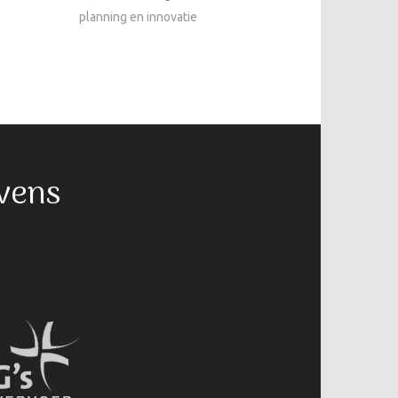
planning en innovatie
vens