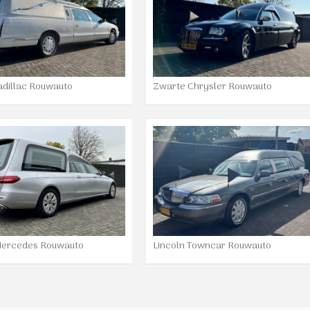
adillac Rouwauto
Zwarte Chrysler Rouwauto
 Mercedes Rouwauto
Lincoln Towncar Rouwauto