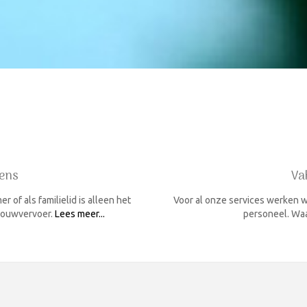
ens
Va
 of als familielid is alleen het
Voor al onze services werken w
 rouwvervoer.
Lees meer...
personeel. Waa