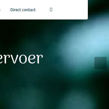
m
Direct contact
ervoer
gens
eel
am personeel,
nd.
lgauto’s.