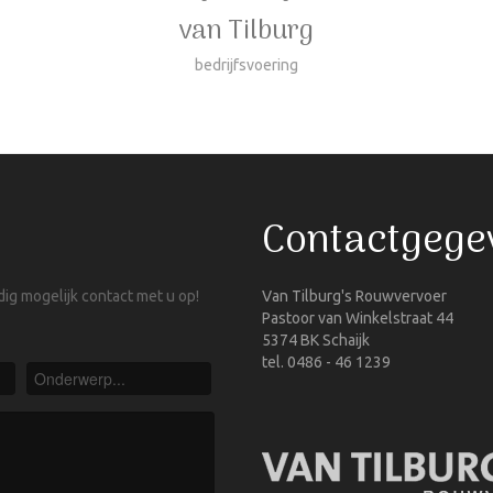
van Tilburg
bedrijfsvoering
Contactgege
ig mogelijk contact met u op!
Van Tilburg's Rouwvervoer
Pastoor van Winkelstraat 44
5374 BK Schaijk
tel. 0486 - 46 1239