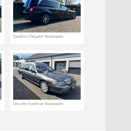
Zwarte Chrysler Rouwauto
Lincoln Towncar Rouwauto