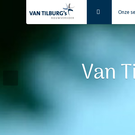
Onze se
Van T
Rou
Be
Van Tilburg'
Wi
Wij besc